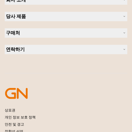
Jabra 관련 정보
당사 제품
채용
의 지속 가능성
헤드셋
새 소식 및 보도자료
구매처
스피커폰
블로그 읽기
회의실 카메라
헤드셋, 스피커폰, 회의용 카메라
사례 연구
개인용 카메라
연락하기
소프트웨어
영업팀 연락하기
액세서리
서비스센터 연락하기
온라인 스토어 지원
제품 등록
개발자 프로그램
파트너 프로그램
보증 및 서비스
엔터프라이즈 제품 단종 정책
상표권
개인 정보 보호 정책
안전 및 경고
적합성 선언