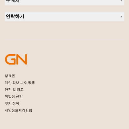
구매처
스피커폰
블로그 읽기
회의실 카메라
헤드셋, 스피커폰, 회의용 카메라
사례 연구
개인용 카메라
연락하기
소프트웨어
영업팀 연락하기
액세서리
서비스센터 연락하기
온라인 스토어 지원
제품 등록
개발자 프로그램
파트너 프로그램
보증 및 서비스
엔터프라이즈 제품 단종 정책
상표권
개인 정보 보호 정책
안전 및 경고
적합성 선언
쿠키 정책
개인정보처리방침