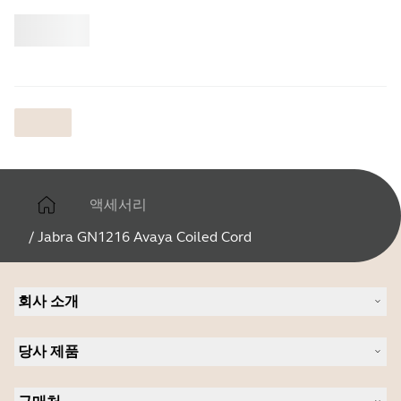
‎
Jabra
액세서리
/
Jabra GN1216 Avaya Coiled Cord
회사 소개
Jabra 관련 정보
당사 제품
채용
의 지속 가능성
헤드셋
새 소식 및 보도자료