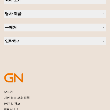
Jabra 관련 정보
당사 제품
채용
의 지속 가능성
헤드셋
새 소식 및 보도자료
구매처
스피커폰
블로그 읽기
회의실 카메라
헤드셋, 스피커폰, 회의용 카메라
사례 연구
개인용 카메라
연락하기
소프트웨어
영업팀 연락하기
액세서리
서비스센터 연락하기
온라인 스토어 지원
제품 등록
개발자 프로그램
파트너 프로그램
보증 및 서비스
엔터프라이즈 제품 단종 정책
상표권
개인 정보 보호 정책
안전 및 경고
적합성 선언