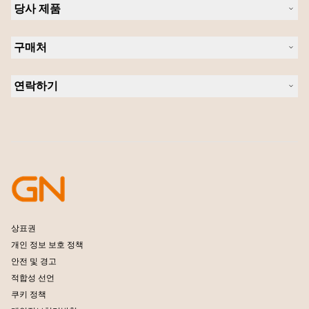
당사 제품
채용
의 지속 가능성
헤드셋
새 소식 및 보도자료
구매처
스피커폰
블로그 읽기
회의실 카메라
헤드셋, 스피커폰, 회의용 카메라
사례 연구
개인용 카메라
연락하기
소프트웨어
영업팀 연락하기
액세서리
서비스센터 연락하기
온라인 스토어 지원
제품 등록
개발자 프로그램
파트너 프로그램
보증 및 서비스
엔터프라이즈 제품 단종 정책
상표권
개인 정보 보호 정책
안전 및 경고
적합성 선언
쿠키 정책