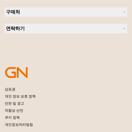
의 지속 가능성
헤드셋
새 소식 및 보도자료
구매처
스피커폰
블로그 읽기
회의실 카메라
헤드셋, 스피커폰, 회의용 카메라
사례 연구
개인용 카메라
연락하기
소프트웨어
영업팀 연락하기
액세서리
서비스센터 연락하기
온라인 스토어 지원
제품 등록
개발자 프로그램
파트너 프로그램
보증 및 서비스
엔터프라이즈 제품 단종 정책
상표권
개인 정보 보호 정책
안전 및 경고
적합성 선언
쿠키 정책
개인정보처리방침