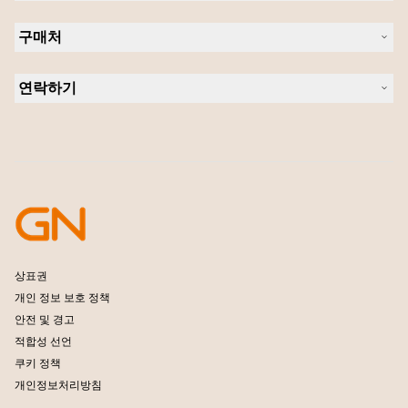
의 지속 가능성
헤드셋
새 소식 및 보도자료
구매처
스피커폰
블로그 읽기
회의실 카메라
헤드셋, 스피커폰, 회의용 카메라
사례 연구
개인용 카메라
연락하기
소프트웨어
영업팀 연락하기
액세서리
서비스센터 연락하기
온라인 스토어 지원
제품 등록
개발자 프로그램
파트너 프로그램
보증 및 서비스
엔터프라이즈 제품 단종 정책
상표권
개인 정보 보호 정책
안전 및 경고
적합성 선언
쿠키 정책
개인정보처리방침