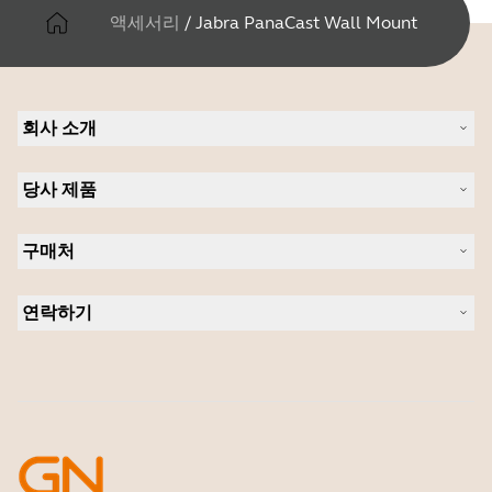
액세서리
/
Jabra PanaCast Wall Mount
회사 소개
Jabra 관련 정보
당사 제품
채용
의 지속 가능성
헤드셋
새 소식 및 보도자료
구매처
스피커폰
블로그 읽기
회의실 카메라
헤드셋, 스피커폰, 회의용 카메라
사례 연구
개인용 카메라
연락하기
소프트웨어
영업팀 연락하기
액세서리
서비스센터 연락하기
온라인 스토어 지원
제품 등록
개발자 프로그램
파트너 프로그램