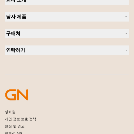
Jabra 관련 정보
당사 제품
채용
의 지속 가능성
헤드셋
새 소식 및 보도자료
구매처
스피커폰
블로그 읽기
회의실 카메라
헤드셋, 스피커폰, 회의용 카메라
사례 연구
개인용 카메라
연락하기
소프트웨어
영업팀 연락하기
액세서리
서비스센터 연락하기
온라인 스토어 지원
제품 등록
개발자 프로그램
파트너 프로그램
보증 및 서비스
엔터프라이즈 제품 단종 정책
상표권
개인 정보 보호 정책
안전 및 경고
적합성 선언