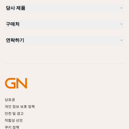
Jabra 관련 정보
당사 제품
채용
의 지속 가능성
헤드셋
새 소식 및 보도자료
구매처
스피커폰
블로그 읽기
회의실 카메라
헤드셋, 스피커폰, 회의용 카메라
사례 연구
개인용 카메라
연락하기
소프트웨어
영업팀 연락하기
액세서리
서비스센터 연락하기
온라인 스토어 지원
제품 등록
개발자 프로그램
파트너 프로그램
보증 및 서비스
엔터프라이즈 제품 단종 정책
상표권
개인 정보 보호 정책
안전 및 경고
적합성 선언
쿠키 정책