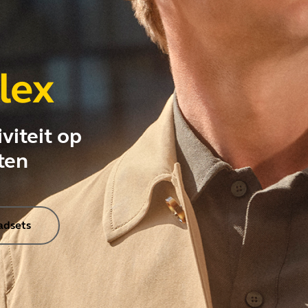
lex
viteit op
ten
adsets