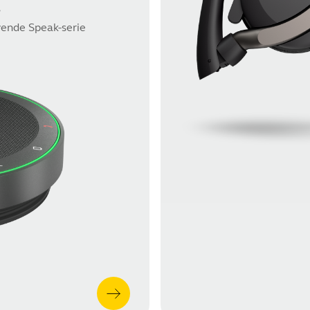
s
ende Speak-serie