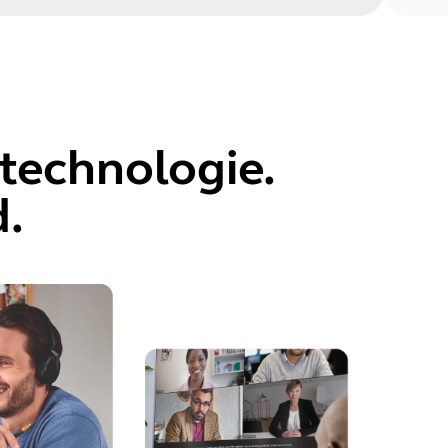
otechnologie.
d.