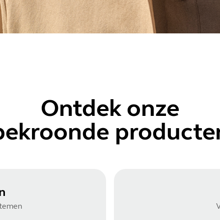
Ontdek
onze
bekroonde producte
n
stemen
V