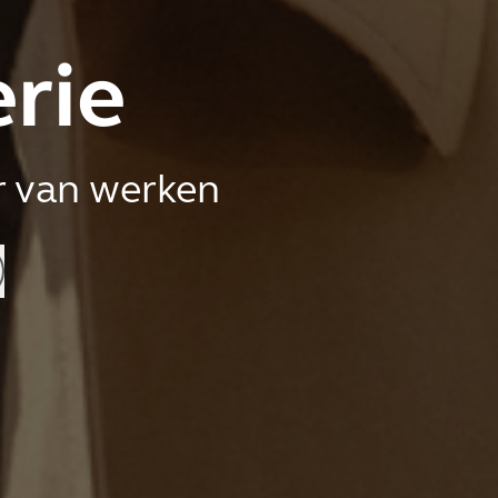
erie
r van werken