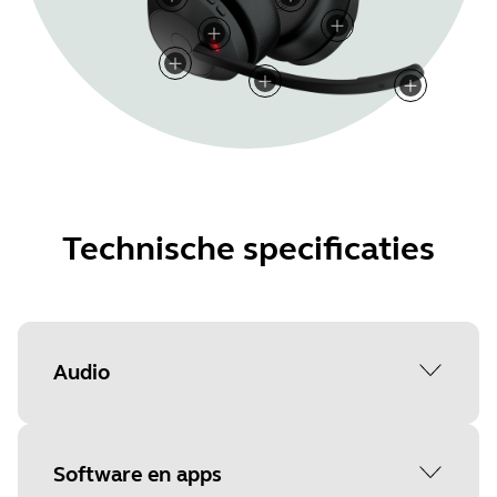
Technische specificaties
Audio
Active Noise Cancellation (ANC)
Software en apps