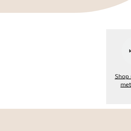
Shop 
met