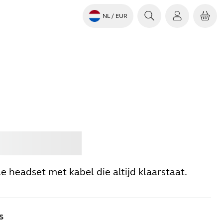
NL
/ EUR
en
Jabra
e headset met kabel die altijd klaarstaat.
s