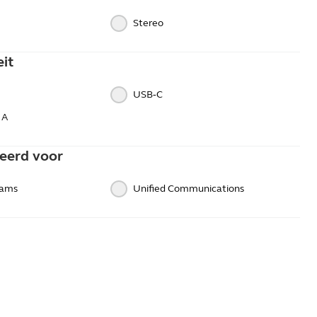
Stereo
eit
USB‑C
 A
eerd voor
eams
Unified Communications