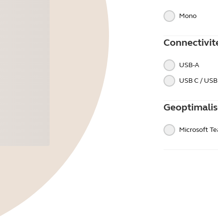
Mono
Connectivit
USB-A
USB C / USB
Geoptimalis
Microsoft T