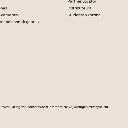
Partner Locator
ones
Distributeurs
-camera's
Studenten korting
or persoonlijk gebruik
ies
Verklaring van conformiteit
Commerciële vrijwaringen
Privacybeleid