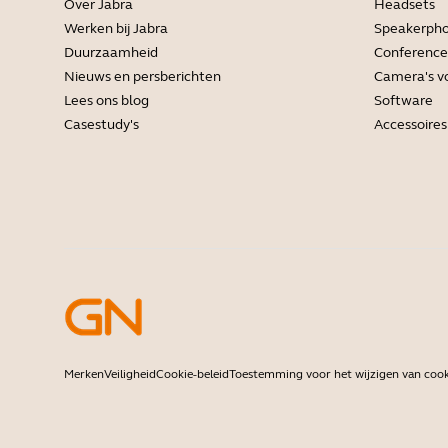
Over Jabra
Headsets
Werken bij Jabra
Speakerph
Duurzaamheid
Conference
Nieuws en persberichten
Camera's vo
Lees ons blog
Software
Casestudy's
Accessoires
Merken
Veiligheid
Cookie-beleid
Toestemming voor het wijzigen van cook