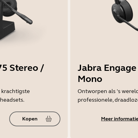
5 Stereo /
Jabra Engage 
Mono
 krachtigste
Ontworpen als 's wereld
 headsets.
professionele, draadloz
Kopen
Meer informati