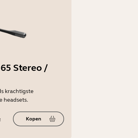
65 Stereo /
s krachtigste
e headsets.
e
Kopen