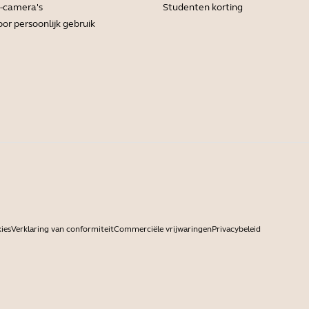
-camera's
Studenten korting
or persoonlijk gebruik
ies
Verklaring van conformiteit
Commerciële vrijwaringen
Privacybeleid