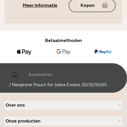
Meer informatie
Kopen
Betaalmethoden
Accessoires
/
Neoprene Pouch for Jabra Evolve 20/30/50/65
Over ons
Over Jabra
Onze producten
Werken bij Jabra