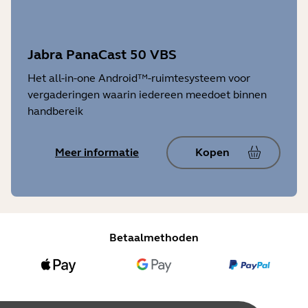
Jabra PanaCast 50 VBS
Het all-in-one Android™-ruimtesysteem voor
vergaderingen waarin iedereen meedoet binnen
handbereik
Meer informatie
Kopen
Betaalmethoden