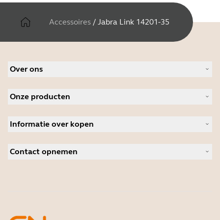
Accessoires
/
Jabra Link 14201-35
Over ons
Over Jabra
Onze producten
Werken bij Jabra
Duurzaamheid
Headsets
Nieuws en persberichten
Informatie over kopen
Speakerphones
Lees ons blog
Conference-camera's
Partner Locator
Casestudy's
Camera's voor persoonlijk gebruik
Contact opnemen
Distributeurs
Software
Studenten korting
Neem contact op met Sales
Accessoires
Contact opnemen met de klantenservice
Ondersteuning Online Store
Registreer uw product
Ontwikkelaarsprogramma