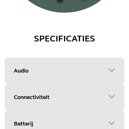
SPECIFICATIES
Audio
Maximale uitvoer
Connectiviteit
10 watt
Type microfoon
Bluetooth®-standaard
Batterij