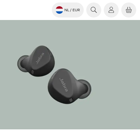
NL
/ EUR