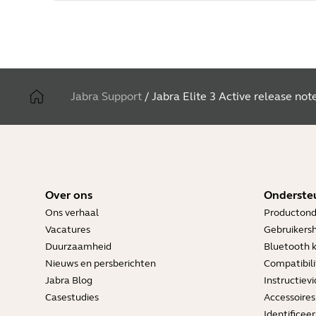
Jabra Support
/
Jabra Elite 3 Active release not
Over ons
Onderste
Ons verhaal
Productond
Vacatures
Gebruikers
Duurzaamheid
Bluetooth 
Nieuws en persberichten
Compatibili
Jabra Blog
Instructievi
Casestudies
Accessoires
Identificee