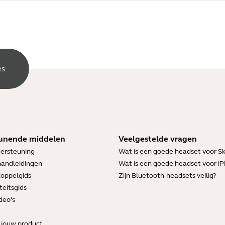
es
unende middelen
Veelgestelde vragen
ersteuning
Wat is een goede headset voor S
handleidingen
Wat is een goede headset voor i
koppelgids
Zijn Bluetooth-headsets veilig?
teitsgids
deo's
r jouw product