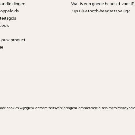
handleidingen
Wat is een goede headset voor i
koppelgids
Zijn Bluetooth-headsets veilig?
teitsgids
deo's
r jouw product
ie
or cookies wijzigen
Conformiteitsverklaringen
Commerciële disclaimers
Privacybele