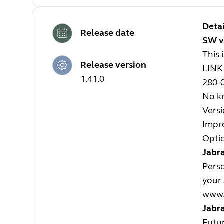
Detai
Release date
SW v
This 
Release version
LINK
1.41.0
280-
No kn
Versi
Impro
Optio
Jabra
Perso
your 
www.
Jabr
Futur