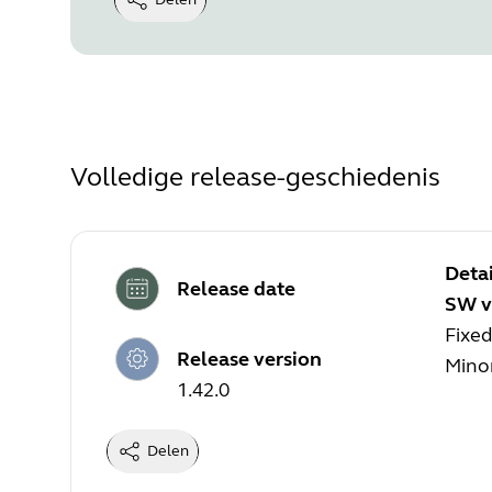
Volledige release-geschiedenis
Detai
Release date
SW v
Fixed
Release version
Minor
1.42.0
Delen