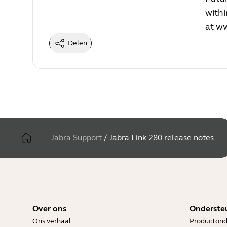
withi
at
ww
Delen
Jabra Support
/
Jabra Link 280 release notes
Over ons
Onderste
Ons verhaal
Productond