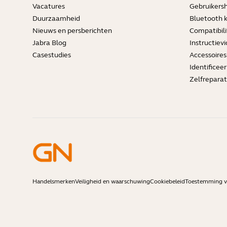
Vacatures
Gebruikers
Duurzaamheid
Bluetooth 
Nieuws en persberichten
Compatibili
Jabra Blog
Instructievi
Casestudies
Accessoires
Identificee
Zelfreparat
Handelsmerken
Veiligheid en waarschuwing
Cookiebeleid
Toestemming vo