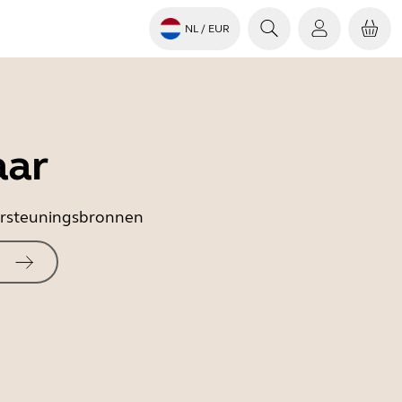
NL
/ EUR
aar
dersteuningsbronnen