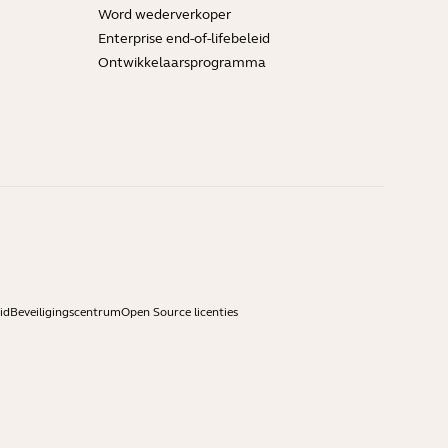
Word wederverkoper
Enterprise end-of-lifebeleid
Ontwikkelaarsprogramma
id
Beveiligingscentrum
Open Source licenties