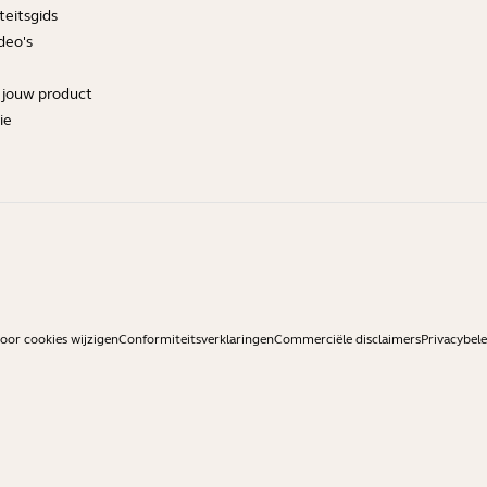
teitsgids
deo's
r jouw product
ie
or cookies wijzigen
Conformiteitsverklaringen
Commerciële disclaimers
Privacybele