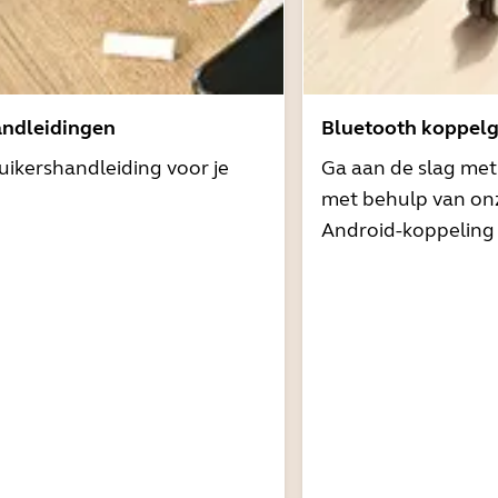
andleidingen
Bluetooth koppelg
uikershandleiding voor je
Ga aan de slag me
met behulp van onz
Android-koppeling