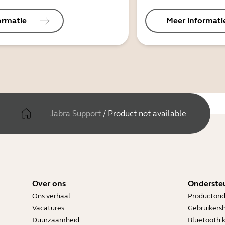
ormatie
Meer informati
Jabra Support
/
Product not available
Over ons
Onderste
Ons verhaal
Productond
Vacatures
Gebruikers
Duurzaamheid
Bluetooth 