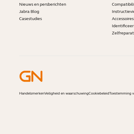
Nieuws en persberichten
Compatibili
Jabra Blog
Instructievi
Casestudies
Accessoires
Identificee
Zelfreparat
Handelsmerken
Veiligheid en waarschuwing
Cookiebeleid
Toestemming vo