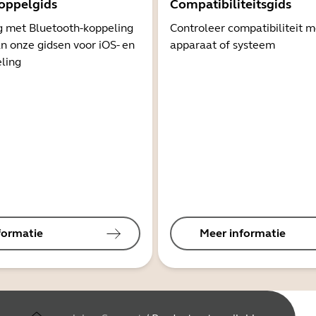
oppelgids
Compatibiliteitsgids
g met Bluetooth-koppeling
Controleer compatibiliteit 
n onze gidsen voor iOS- en
apparaat of systeem
ling
formatie
Meer informatie