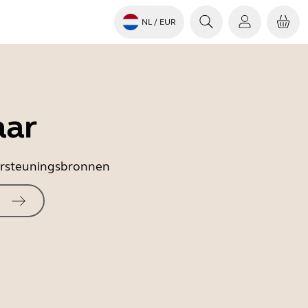
NL
/ EUR
aar
dersteuningsbronnen