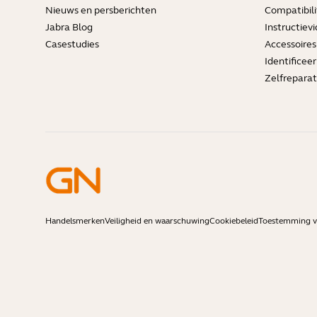
Nieuws en persberichten
Compatibili
Jabra Blog
Instructievi
Casestudies
Accessoires
Identificee
Zelfreparat
Handelsmerken
Veiligheid en waarschuwing
Cookiebeleid
Toestemming vo