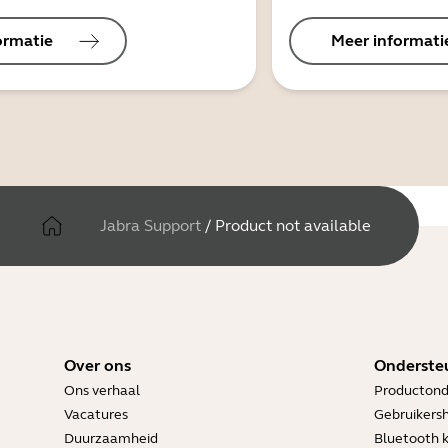
ormatie
Meer informati
Jabra Support
/
Product not available
Over ons
Onderste
Ons verhaal
Productond
Vacatures
Gebruikers
Duurzaamheid
Bluetooth 