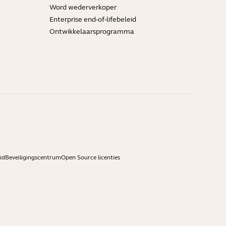
Word wederverkoper
Enterprise end-of-lifebeleid
Ontwikkelaarsprogramma
id
Beveiligingscentrum
Open Source licenties