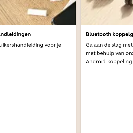
andleidingen
Bluetooth koppelg
uikershandleiding voor je
Ga aan de slag me
met behulp van onz
Android-koppeling