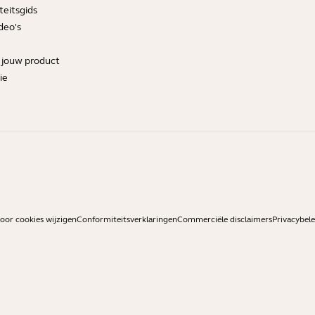
teitsgids
deo's
r jouw product
ie
or cookies wijzigen
Conformiteitsverklaringen
Commerciële disclaimers
Privacybele