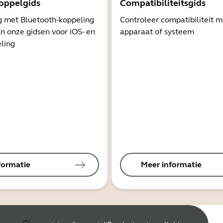
oppelgids
Compatibiliteitsgids
g met Bluetooth-koppeling
Controleer compatibiliteit 
n onze gidsen voor iOS- en
apparaat of systeem
ling
formatie
Meer informatie