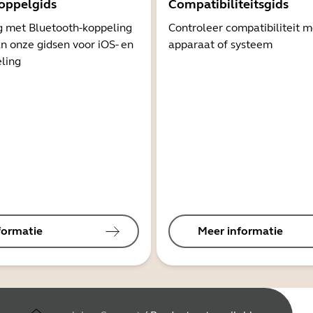
oppelgids
Compatibiliteitsgids
g met Bluetooth-koppeling
Controleer compatibiliteit 
n onze gidsen voor iOS- en
apparaat of systeem
ling
formatie
Meer informatie