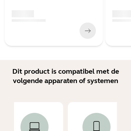
x xxx,xx xx
x xxx,xx 
(
x xxx,xx xx
x xxx xxx
)
(
x xxx,xx xx
Dit product is compatibel met de
volgende apparaten of systemen