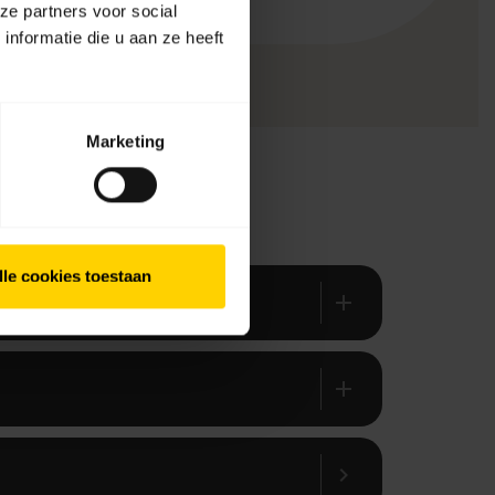
ze partners voor social
nformatie die u aan ze heeft
Marketing
lle cookies toestaan
add
add
chevron_right