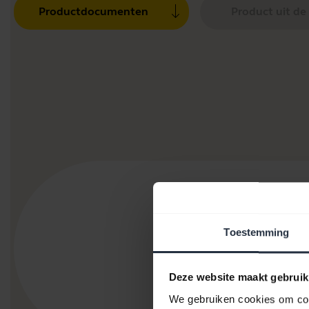
Productdocumenten
Product uit de
Toestemming
Deze website maakt gebruik
Jabra GN12
Limiter - QD
We gebruiken cookies om cont