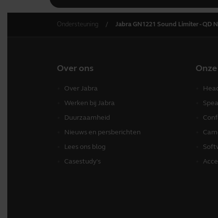
Ondersteuning
Jabra GN1221 Sound Limiter - QD N
Over ons
Onze
Over Jabra
Head
Werken bij Jabra
Spea
Duurzaamheid
Conf
Nieuws en persberichten
Came
Lees ons blog
Soft
Casestudy's
Acce