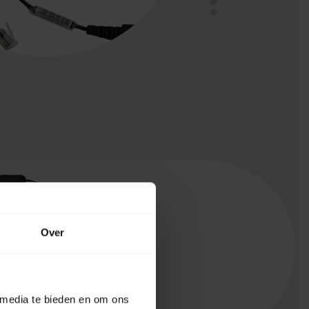
Over
N1221 Sound
- QD Naar RJ9
 media te bieden en om ons