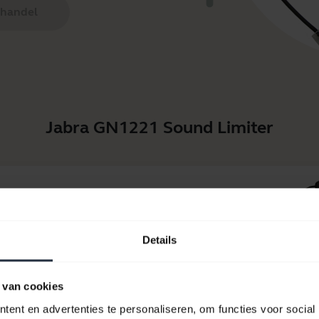
 handel
Jabra GN1221 Sound Limiter
Details
 van cookies
21 Sound
Jabra G
 Naar QD
Limiter 
ent en advertenties te personaliseren, om functies voor social