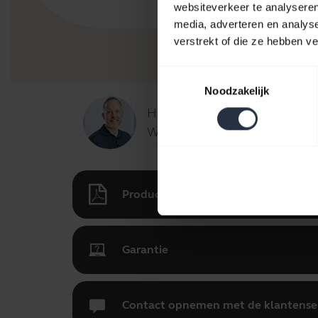
websiteverkeer te analyseren
media, adverteren en analys
verstrekt of die ze hebben v
Toestemmingsselectie
Noodzakelijk
Hallo,
Waarmee kan ik u vandaag van
Productdocumenten
Garantie
Contact opnemen met de klantense