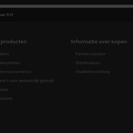
aar RJ9
 producten
Informatie over kopen
sets
Partner Locator
kerphones
Distributeurs
erence-camera's
Studenten korting
ra's voor persoonlijk gebruik
ware
ssoires