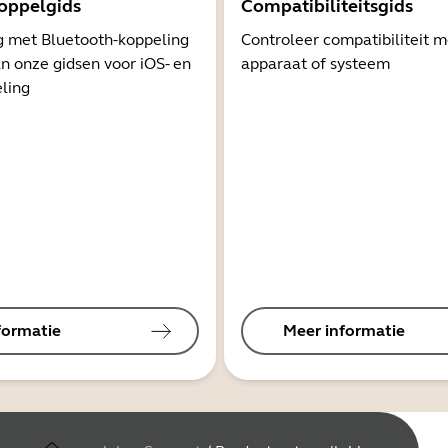
oppelgids
Compatibiliteitsgids
g met Bluetooth-koppeling
Controleer compatibiliteit 
n onze gidsen voor iOS- en
apparaat of systeem
ling
formatie
Meer informatie