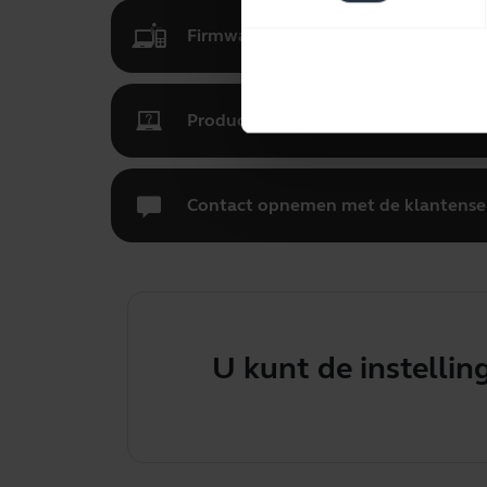
Firmware-updates, software en apps
Productregistratie en garantie
Contact opnemen met de klantense
U kunt de instelli