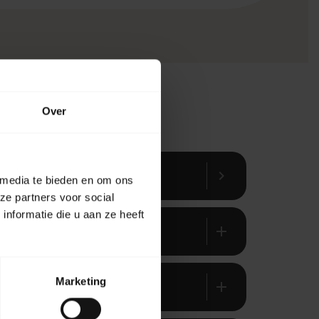
Over
chevron_right
 media te bieden en om ons
ze partners voor social
nformatie die u aan ze heeft
add
Marketing
add