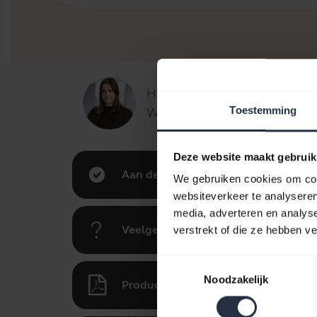
Hallo,
Toestemming
Waarmee kan ik u vandaag van
Deze website maakt gebruik
Aan de slag
We gebruiken cookies om cont
websiteverkeer te analyseren
media, adverteren en analys
Veelgestelde vragen
verstrekt of die ze hebben v
Toestemmingsselectie
Noodzakelijk
Productdocumenten