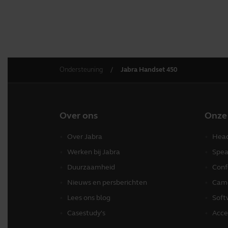
Ondersteuning
Jabra Handset 450
Over ons
Onze
Over Jabra
Head
Werken bij Jabra
Spea
Duurzaamheid
Conf
Nieuws en persberichten
Came
Lees ons blog
Soft
Casestudy's
Acce