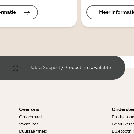
ormatie
Meer informati
Jabra Support
/
Product not available
Over ons
Onderste
Ons verhaal
Productond
Vacatures
Gebruikers
Duurzaamheid
Bluetooth 