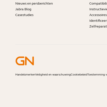
Nieuws en persberichten
Compatibili
Jabra Blog
Instructievi
Casestudies
Accessoires
Identificee
Zelfreparat
Handelsmerken
Veiligheid en waarschuwing
Cookiebeleid
Toestemming vo