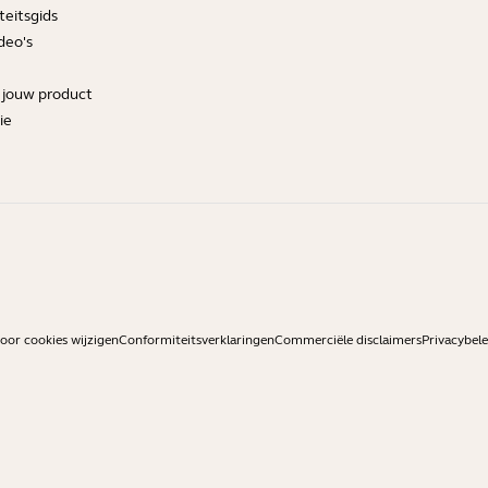
teitsgids
deo's
r jouw product
ie
or cookies wijzigen
Conformiteitsverklaringen
Commerciële disclaimers
Privacybele