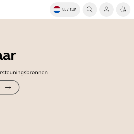
NL
/ EUR
aar
dersteuningsbronnen