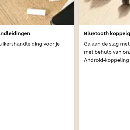
andleidingen
Bluetooth koppelg
uikershandleiding voor je
Ga aan de slag me
met behulp van onz
Android-koppeling