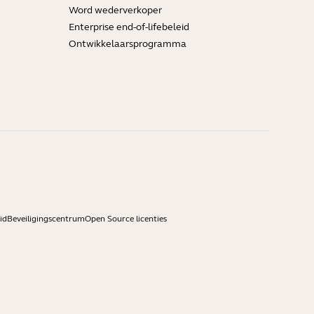
Word wederverkoper
Enterprise end-of-lifebeleid
Ontwikkelaarsprogramma
id
Beveiligingscentrum
Open Source licenties