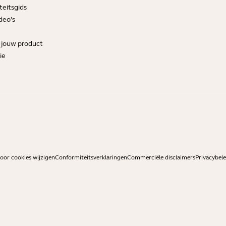
teitsgids
deo's
r jouw product
ie
or cookies wijzigen
Conformiteitsverklaringen
Commerciële disclaimers
Privacybele