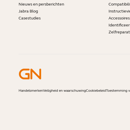
Nieuws en persberichten
Compatibili
Jabra Blog
Instructievi
Casestudies
Accessoires
Identificee
Zelfreparat
Handelsmerken
Veiligheid en waarschuwing
Cookiebeleid
Toestemming vo