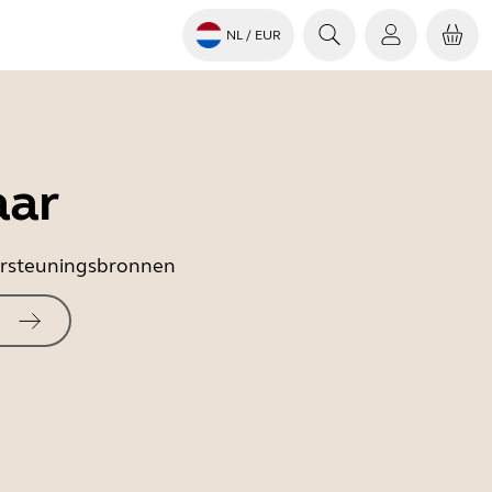
NL
/ EUR
aar
dersteuningsbronnen