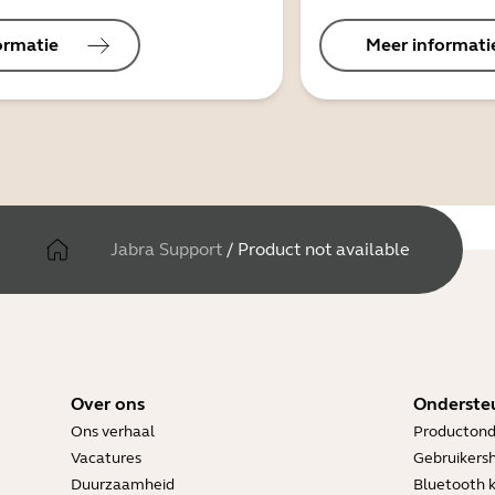
ormatie
Meer informati
Jabra Support
/
Product not available
Over ons
Onderste
Ons verhaal
Productond
Vacatures
Gebruikers
Duurzaamheid
Bluetooth 