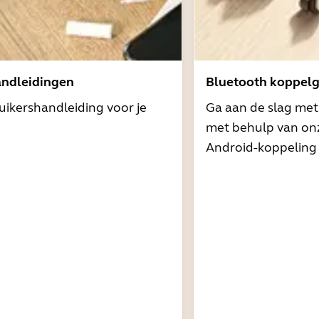
andleidingen
Bluetooth koppelg
uikershandleiding voor je
Ga aan de slag me
met behulp van onz
Android-koppeling