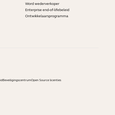
Word wederverkoper
Enterprise end-of-lifebeleid
Ontwikkelaarsprogramma
id
Beveiligingscentrum
Open Source licenties