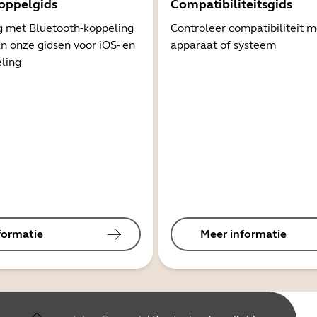
oppelgids
Compatibiliteitsgids
g met Bluetooth-koppeling
Controleer compatibiliteit 
n onze gidsen voor iOS- en
apparaat of systeem
ling
formatie
Meer informatie