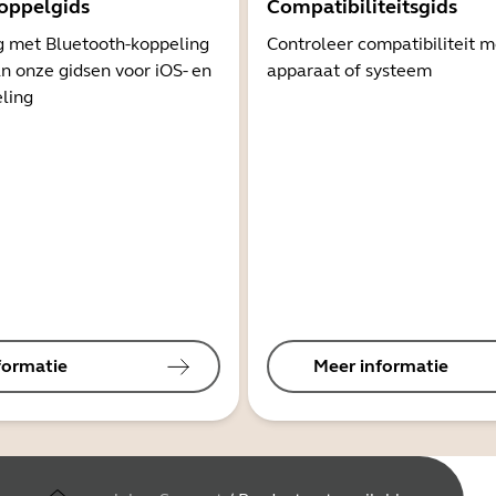
oppelgids
Compatibiliteitsgids
g met Bluetooth-koppeling
Controleer compatibiliteit 
n onze gidsen voor iOS- en
apparaat of systeem
ling
formatie
Meer informatie