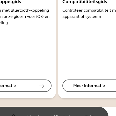
oppelgids
Compatibiliteitsgids
g met Bluetooth-koppeling
Controleer compatibiliteit 
n onze gidsen voor iOS- en
apparaat of systeem
ling
formatie
Meer informatie