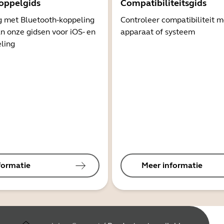
oppelgids
Compatibiliteitsgids
g met Bluetooth-koppeling
Controleer compatibiliteit 
n onze gidsen voor iOS- en
apparaat of systeem
ling
formatie
Meer informatie