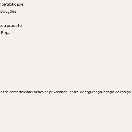
patibilidade
nstruções
 seu produto
e Repair
ões de conformidade
Política de privacidade
Central de segurança
Licenças de código