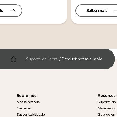
is
Saiba mais
Suporte da Jabra
/
Product not available
Sobre nós
Recursos 
Nossa história
Suporte do
Carreiras
Manuais do 
Sustentabilidade
Guia de em