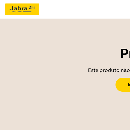
P
Este produto não 
I