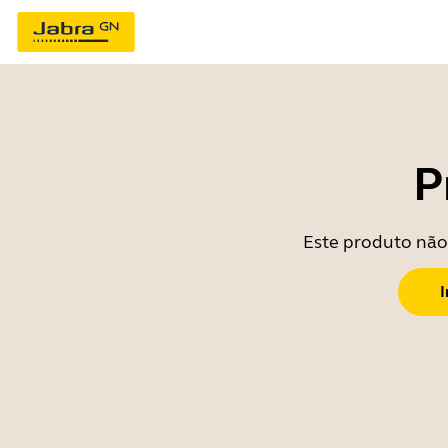
P
Este produto não 
I