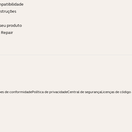
patibilidade
nstruções
 seu produto
e Repair
ões de conformidade
Política de privacidade
Central de segurança
Licenças de código