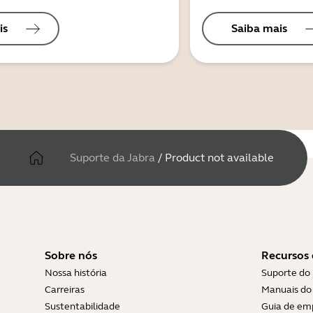
is
Saiba mais
Suporte da Jabra
/
Product not available
Sobre nós
Recursos 
Nossa história
Suporte do
Carreiras
Manuais do 
Sustentabilidade
Guia de em