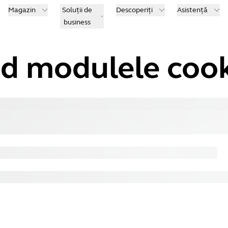
Magazin
Soluții de
Descoperiți
Asistență
business
ind modulele coo