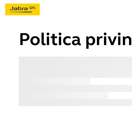
Politica priv
x xxx
x xxx
x xxx
x xxx
x xxx
x xxx
x xxx