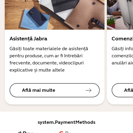
Asistență Jabra
Comenzi
Găsiți toate materialele de asistență
Găsiți inf
pentru produse, cum ar fi întrebări
comenzilor
frecvente, documente, videoclipuri
anulări ai
explicative și multe altele
Află mai multe
Afl
system.PaymentMethods