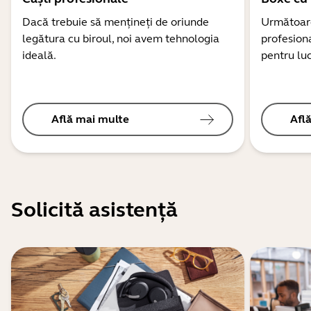
Dacă trebuie să mențineți de oriunde
Următoare
legătura cu biroul, noi avem tehnologia
profesion
ideală.
pentru luc
Află mai multe
Afl
Solicită asistență