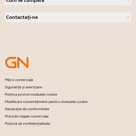
Cum se cumpără
Boxe cu microfon
Citiți blogul nostru
Camere pentru conferințe
Distribuitori autorizați pentru companii
Studii de caz
Camere personale
Contactați-ne
Software
Contact Asistență
Accesorii
Asistență magazin online
Înregistrați-vă produsul
Program dezvoltator
Mărci comerciale
Siguranță și avertizare
Politica privind modulele cookie
Modificare consimțământ pentru modulele cookie
Declarație de conformitate
Precizări legale comerciale
Politică de confidențialitate