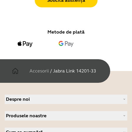
Solicită asistență
Metode de plată
Accesorii
/
Jabra Link 14201-33
Despre noi
Despre Jabra
Produsele noastre
Cariere
Sustenabilitate
Căști profesionale
Știri și comunicate de presă