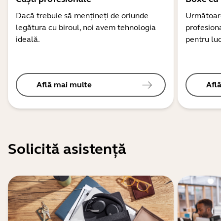
Dacă trebuie să mențineți de oriunde
Următoare
legătura cu biroul, noi avem tehnologia
profesion
ideală.
pentru luc
Află mai multe
Afl
Solicită asistență