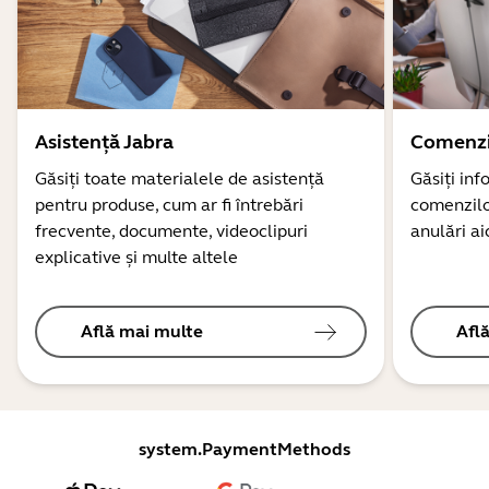
Asistență Jabra
Comenzi
Găsiți toate materialele de asistență
Găsiți inf
pentru produse, cum ar fi întrebări
comenzilor
frecvente, documente, videoclipuri
anulări ai
explicative și multe altele
Află mai multe
Afl
system.PaymentMethods