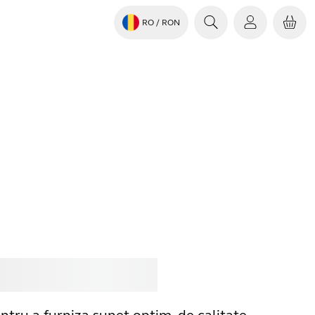
RO
/ RON
pără
Jabra