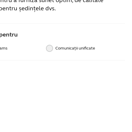
ntru a furniza sunet optim, de calitate
pentru ședințele dvs.
pentru
eams
Comunicații unificate