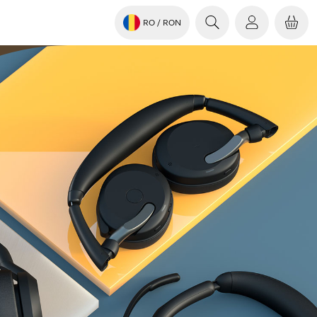
RO
/ RON