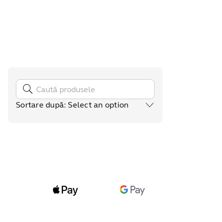
Sortare după
:
Select an option