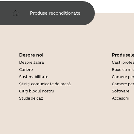
Produse recondiționate
Despre noi
Produsele
Despre Jabra
Căști profe
Cariere
Boxe cu mi
Sustenabilitate
Camere pen
Știri și comunicate de presă
Camere per
Citiți blogul nostru
Software
Studii de caz
Accesorii