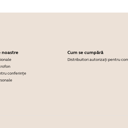
 noastre
Cum se cumpără
sionale
Distribuitori autorizați pentru co
crofon
tru conferințe
sonale