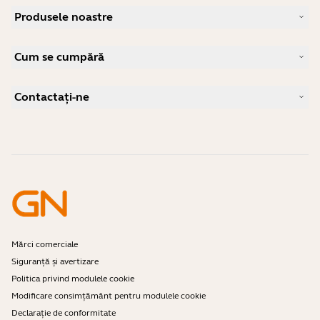
Despre Jabra
Produsele noastre
Cariere
Sustenabilitate
Căști profesionale
Știri și comunicate de presă
Cum se cumpără
Boxe cu microfon
Citiți blogul nostru
Camere pentru conferințe
Distribuitori autorizați pentru companii
Studii de caz
Camere personale
Contactați-ne
Software
Contact Asistență
Accesorii
Asistență magazin online
Înregistrați-vă produsul
Program dezvoltator
Mărci comerciale
Siguranță și avertizare
Politica privind modulele cookie
Modificare consimțământ pentru modulele cookie
Declarație de conformitate