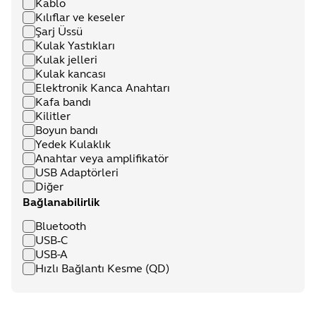
Kablo
Kılıflar ve keseler
Şarj Üssü
Kulak Yastıkları
Kulak jelleri
Kulak kancası
Elektronik Kanca Anahtarı
Kafa bandı
Kilitler
Boyun bandı
Yedek Kulaklık
Anahtar veya amplifikatör
USB Adaptörleri
Diğer
Bağlanabilirlik
Bluetooth
USB‑C
USB-A
Hızlı Bağlantı Kesme (QD)