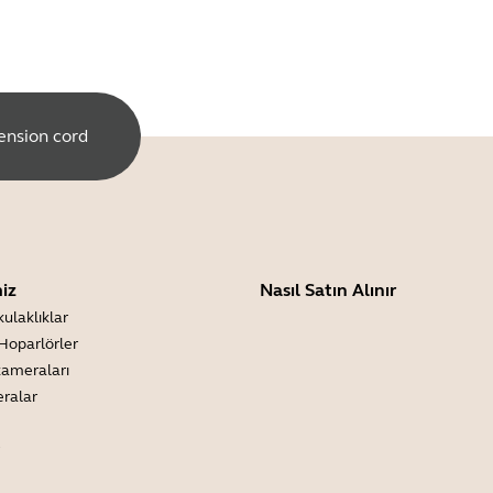
ension cord
iz
Nasıl Satın Alınır
kulaklıklar
Hoparlörler
kameraları
eralar