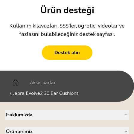
Ürün desteği
Kullanım kılavuzları, SSS’ler, öğretici videolar ve
fazlasını bulabileceğiniz destek sayfası.
Destek alın
Aksesuarlar
/
Jabra Evolve2 30 Ear Cushions
Hakkımızda
Jabra Hakkında
Ürünlerimiz
Daha fazla bilgi için