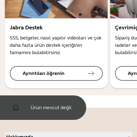
Jabra Destek
Çevrimiç
SSS, belgeler, nasıl yapılır videoları ve çok
Sipariş d
daha fazla ürün destek içeriğinin
iadeler ve
tamamını bulabilirsiniz
bulabilirs
Ayrıntıları öğrenin
Ayrı
Ürün mevcut değil
Hakkımızda