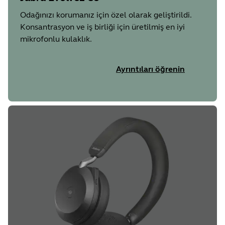
Odağınızı korumanız için özel olarak geliştirildi.
Konsantrasyon ve iş birliği için üretilmiş en iyi
mikrofonlu kulaklık.
Ayrıntıları öğrenin